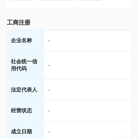
工商注册
企业名称
-
社会统一信
-
用代码
法定代表人
-
经营状态
-
成立日期
-