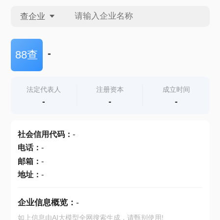
查企业
查企业
-
88查
查招投标
法定代表人
注册资本
成立时间
-
-
-
查产地
社会信用代码
：
-
电话
：
-
邮箱
：
-
地址
：
-
企业信息概览：
-
如上信息由AI大模型全网搜索生成，请甄别使用!