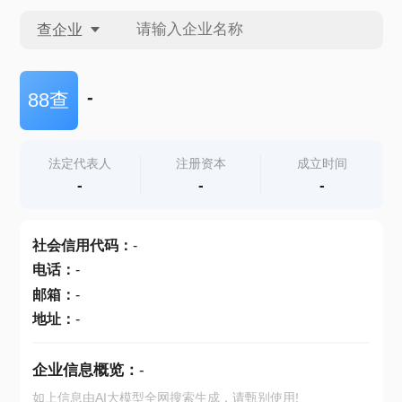
查企业
查企业
-
88查
查招投标
法定代表人
注册资本
成立时间
-
-
-
查产地
社会信用代码
：
-
电话
：
-
邮箱
：
-
地址
：
-
企业信息概览：
-
如上信息由AI大模型全网搜索生成，请甄别使用!