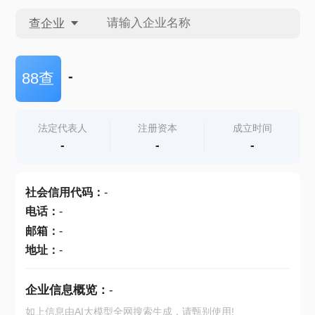
查企业
查企业
-
88查
查招投标
法定代表人
注册资本
成立时间
-
-
-
查产地
社会信用代码
：
-
电话
：
-
邮箱
：
-
地址
：
-
企业信息概览：
-
如上信息由AI大模型全网搜索生成，请甄别使用!