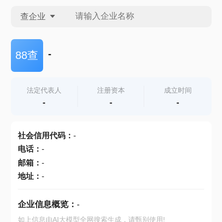
查企业
查企业
-
88查
查招投标
法定代表人
注册资本
成立时间
-
-
-
查产地
社会信用代码
：
-
电话
：
-
邮箱
：
-
地址
：
-
企业信息概览：
-
如上信息由AI大模型全网搜索生成，请甄别使用!