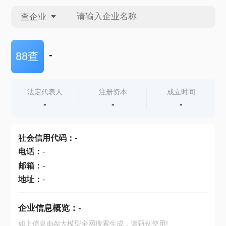
查企业
查企业
-
88查
查招投标
法定代表人
注册资本
成立时间
-
-
-
查产地
社会信用代码
：
-
电话
：
-
邮箱
：
-
地址
：
-
企业信息概览：
-
如上信息由AI大模型全网搜索生成，请甄别使用!