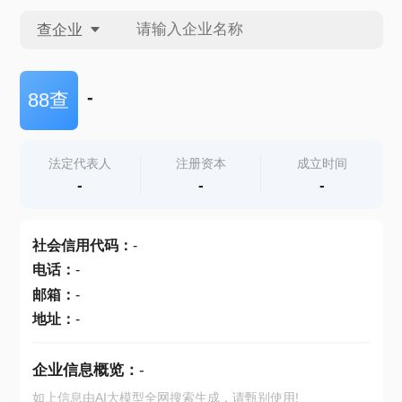
查企业
查企业
-
88查
查招投标
法定代表人
注册资本
成立时间
-
-
-
查产地
社会信用代码
：
-
电话
：
-
邮箱
：
-
地址
：
-
企业信息概览：
-
如上信息由AI大模型全网搜索生成，请甄别使用!