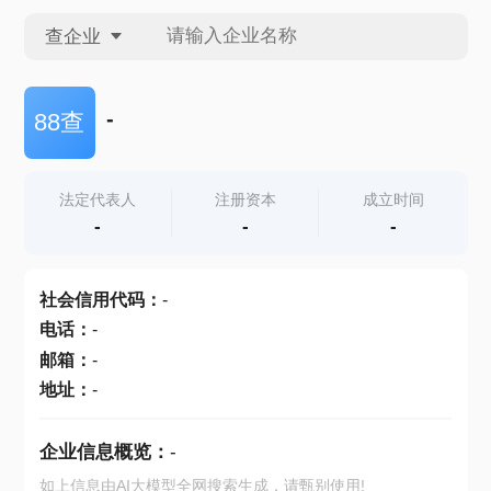
查企业
查企业
-
88查
查招投标
法定代表人
注册资本
成立时间
-
-
-
查产地
社会信用代码
：
-
电话
：
-
邮箱
：
-
地址
：
-
企业信息概览：
-
如上信息由AI大模型全网搜索生成，请甄别使用!