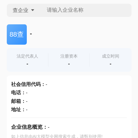
查企业
查企业
-
88查
查招投标
法定代表人
注册资本
成立时间
-
-
-
查产地
社会信用代码
：
-
电话
：
-
邮箱
：
-
地址
：
-
企业信息概览：
-
如上信息由AI大模型全网搜索生成，请甄别使用!