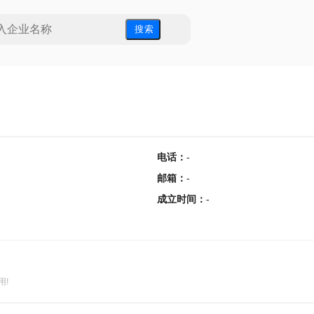
搜 索
电话
：
-
邮箱
：
-
成立时间
：
-
用!