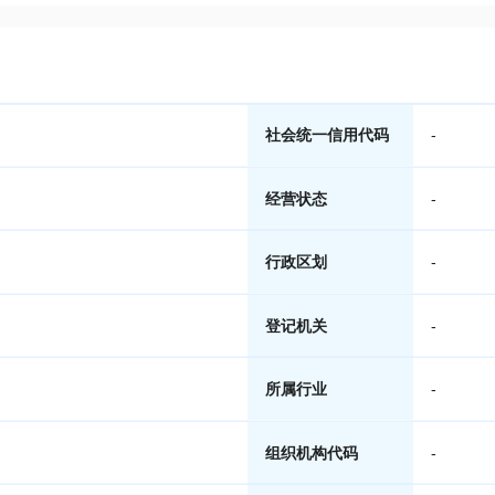
社会统一信用代码
-
经营状态
-
行政区划
-
登记机关
-
所属行业
-
组织机构代码
-