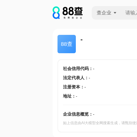
查企业
查企业
-
88查
查招投标
查产地
社会信用代码
：
-
法定代表人
：
-
注册资本
：
-
地址
：
-
企业信息概览：
-
如上信息由AI大模型全网搜索生成，请甄别使