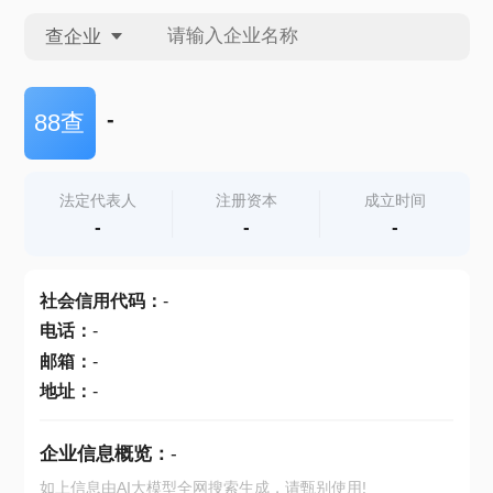
查企业
查企业
-
88查
查招投标
法定代表人
注册资本
成立时间
-
-
-
查产地
社会信用代码
：
-
电话
：
-
邮箱
：
-
地址
：
-
企业信息概览：
-
如上信息由AI大模型全网搜索生成，请甄别使用!