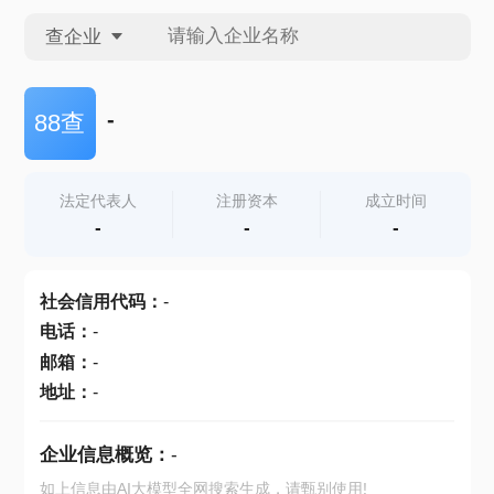
查企业
查企业
-
88查
查招投标
法定代表人
注册资本
成立时间
-
-
-
查产地
社会信用代码
：
-
电话
：
-
邮箱
：
-
地址
：
-
企业信息概览：
-
如上信息由AI大模型全网搜索生成，请甄别使用!