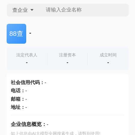
查企业
查企业
-
88查
查招投标
法定代表人
注册资本
成立时间
-
-
-
查产地
社会信用代码
：
-
电话
：
-
邮箱
：
-
地址
：
-
企业信息概览：
-
如上信息由AI大模型全网搜索生成，请甄别使用!