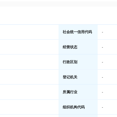
社会统一信用代码
-
经营状态
-
行政区划
-
登记机关
-
所属行业
-
组织机构代码
-