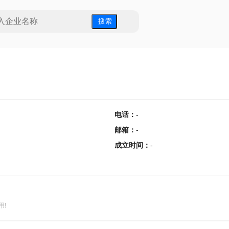
搜 索
电话
：
-
邮箱
：
-
成立时间
：
-
用!