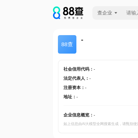
查企业
查企业
-
88查
查招投标
查产地
社会信用代码
：
-
法定代表人
：
-
注册资本
：
-
地址
：
-
企业信息概览：
-
如上信息由AI大模型全网搜索生成，请甄别使