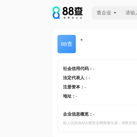
查企业
查企业
-
88查
查招投标
查产地
社会信用代码
：
-
法定代表人
：
-
注册资本
：
-
地址
：
-
企业信息概览：
-
如上信息由AI大模型全网搜索生成，请甄别使