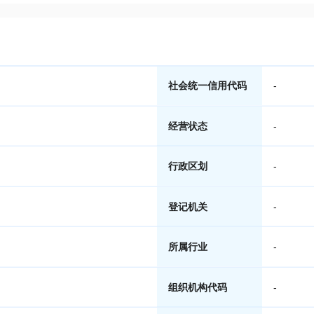
社会统一信用代码
-
经营状态
-
行政区划
-
登记机关
-
所属行业
-
组织机构代码
-