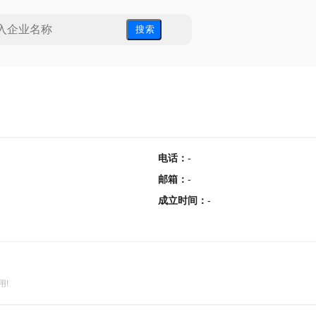
搜 索
电话
：
-
邮箱
：
-
成立时间
：
-
用!