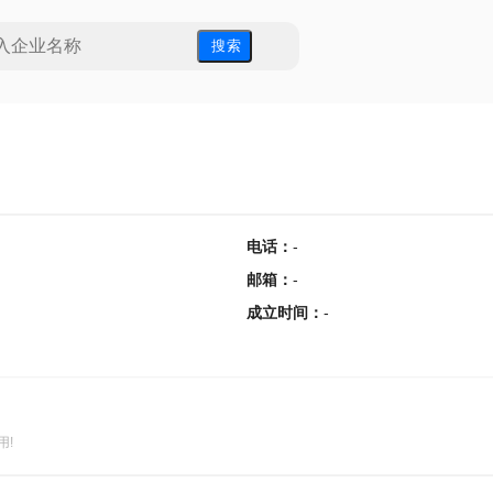
搜 索
电话
：
-
邮箱
：
-
成立时间
：
-
用!