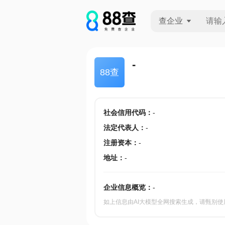
查企业
查企业
-
88查
查招投标
查产地
社会信用代码
：
-
法定代表人
：
-
注册资本
：
-
地址
：
-
企业信息概览：
-
如上信息由AI大模型全网搜索生成，请甄别使