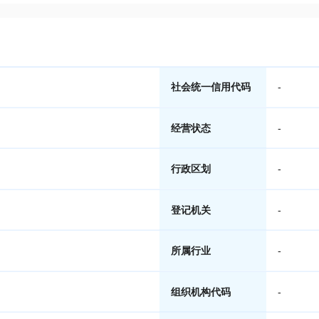
社会统一信用代码
-
经营状态
-
行政区划
-
登记机关
-
所属行业
-
组织机构代码
-