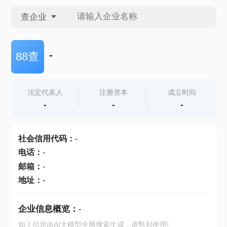
查企业
查企业
-
88查
查招投标
法定代表人
注册资本
成立时间
-
-
-
查产地
社会信用代码
：
-
电话
：
-
邮箱
：
-
地址
：
-
企业信息概览：
-
如上信息由AI大模型全网搜索生成，请甄别使用!