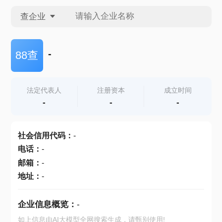
查企业
查企业
-
88查
查招投标
法定代表人
注册资本
成立时间
-
-
-
查产地
社会信用代码
：
-
电话
：
-
邮箱
：
-
地址
：
-
企业信息概览：
-
如上信息由AI大模型全网搜索生成，请甄别使用!