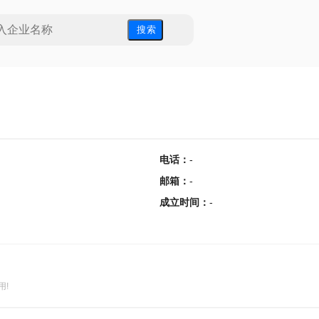
搜 索
电话
：
-
邮箱
：
-
成立时间
：
-
用!