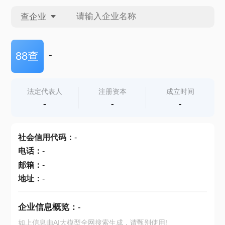
查企业
查企业
-
88查
查招投标
法定代表人
注册资本
成立时间
-
-
-
查产地
社会信用代码
：
-
电话
：
-
邮箱
：
-
地址
：
-
企业信息概览：
-
如上信息由AI大模型全网搜索生成，请甄别使用!