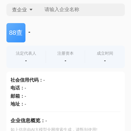
查企业
查企业
-
88查
查招投标
法定代表人
注册资本
成立时间
-
-
-
查产地
社会信用代码
：
-
电话
：
-
邮箱
：
-
地址
：
-
企业信息概览：
-
如上信息由AI大模型全网搜索生成，请甄别使用!