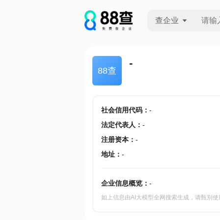
查企业
查企业
-
88查
查招投标
查产地
社会信用代码
：
-
法定代表人
：
-
注册资本
：
-
地址
：
-
企业信息概览：
-
如上信息由AI大模型全网搜索生成，请甄别使