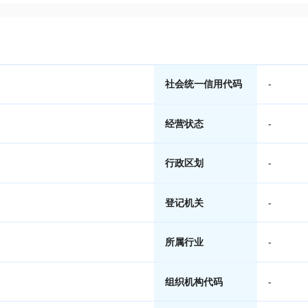
社会统一信用代码
-
经营状态
-
行政区划
-
登记机关
-
所属行业
-
组织机构代码
-