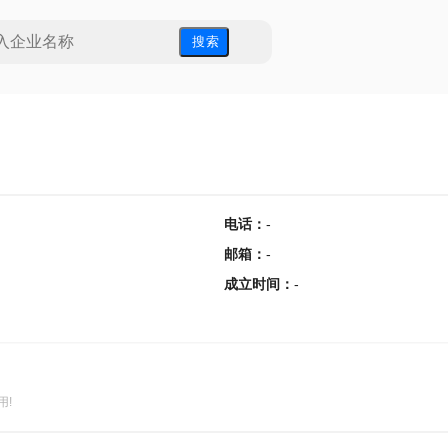
搜 索
电话
：
-
邮箱
：
-
成立时间
：
-
用!