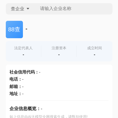
查企业
查企业
-
88查
查招投标
法定代表人
注册资本
成立时间
-
-
-
查产地
社会信用代码
：
-
电话
：
-
邮箱
：
-
地址
：
-
企业信息概览：
-
如上信息由AI大模型全网搜索生成，请甄别使用!