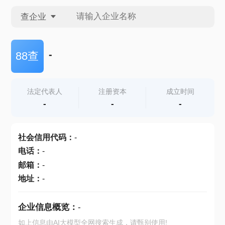
查企业
查企业
-
88查
查招投标
法定代表人
注册资本
成立时间
-
-
-
查产地
社会信用代码
：
-
电话
：
-
邮箱
：
-
地址
：
-
企业信息概览：
-
如上信息由AI大模型全网搜索生成，请甄别使用!