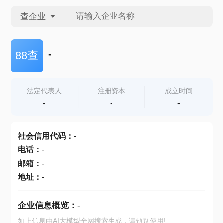
查企业
查企业
-
88查
查招投标
法定代表人
注册资本
成立时间
-
-
-
查产地
社会信用代码
：
-
电话
：
-
邮箱
：
-
地址
：
-
企业信息概览：
-
如上信息由AI大模型全网搜索生成，请甄别使用!