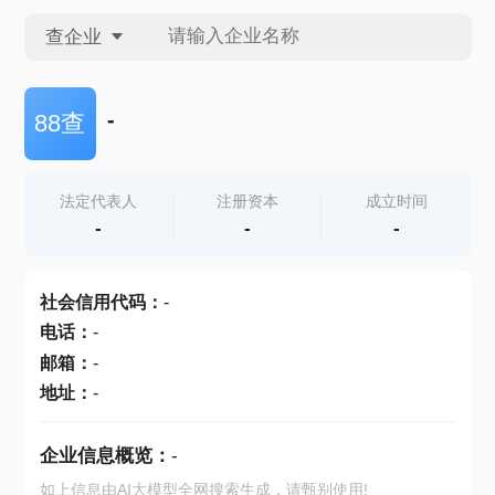
查企业
查企业
-
88查
查招投标
法定代表人
注册资本
成立时间
-
-
-
查产地
社会信用代码
：
-
电话
：
-
邮箱
：
-
地址
：
-
企业信息概览：
-
如上信息由AI大模型全网搜索生成，请甄别使用!