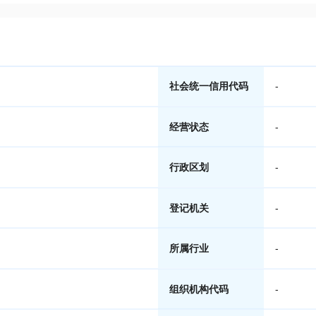
社会统一信用代码
-
经营状态
-
行政区划
-
登记机关
-
所属行业
-
组织机构代码
-