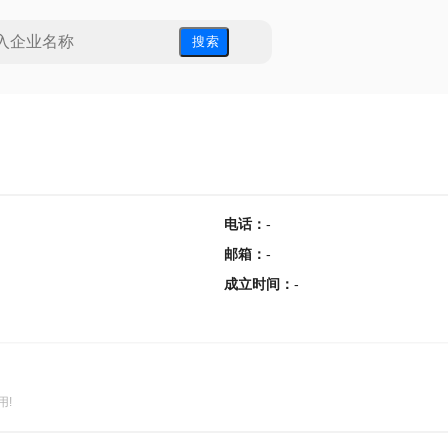
搜 索
电话
：
-
邮箱
：
-
成立时间
：
-
用!