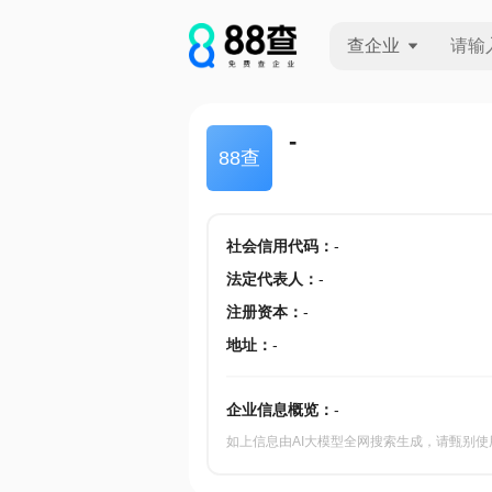
查企业
查企业
-
88查
查招投标
查产地
社会信用代码
：
-
法定代表人
：
-
注册资本
：
-
地址
：
-
企业信息概览：
-
如上信息由AI大模型全网搜索生成，请甄别使