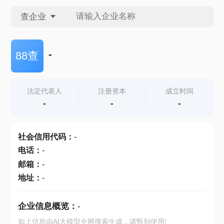
查企业
查企业
-
88查
查招投标
法定代表人
注册资本
成立时间
-
-
-
查产地
社会信用代码
：
-
电话
：
-
邮箱
：
-
地址
：
-
企业信息概览：
-
如上信息由AI大模型全网搜索生成，请甄别使用!