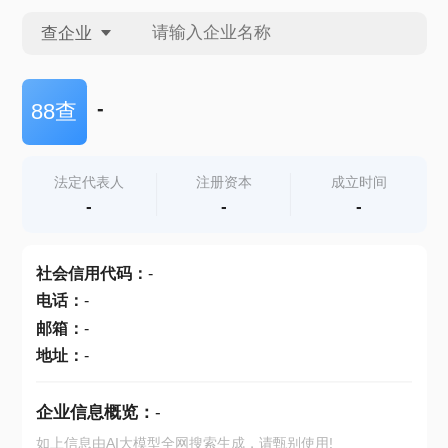
查企业
查企业
-
88查
查招投标
法定代表人
注册资本
成立时间
-
-
-
查产地
社会信用代码
：
-
电话
：
-
邮箱
：
-
地址
：
-
企业信息概览：
-
如上信息由AI大模型全网搜索生成，请甄别使用!