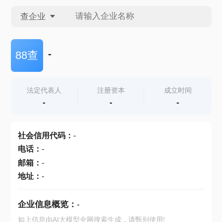
查企业
查企业
-
88查
查招投标
法定代表人
注册资本
成立时间
-
-
-
查产地
社会信用代码
：
-
电话
：
-
邮箱
：
-
地址
：
-
企业信息概览：
-
如上信息由AI大模型全网搜索生成，请甄别使用!