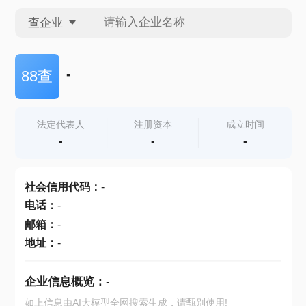
查企业
查企业
-
88查
查招投标
法定代表人
注册资本
成立时间
-
-
-
查产地
社会信用代码
：
-
电话
：
-
邮箱
：
-
地址
：
-
企业信息概览：
-
如上信息由AI大模型全网搜索生成，请甄别使用!