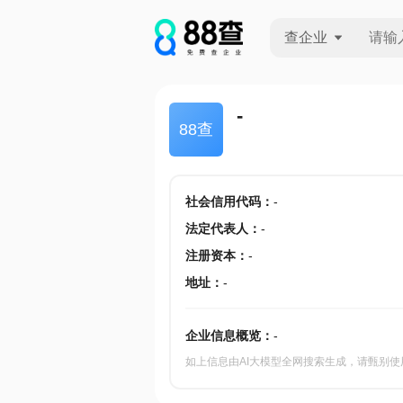
查企业
查企业
-
88查
查招投标
查产地
社会信用代码
：
-
法定代表人
：
-
注册资本
：
-
地址
：
-
企业信息概览：
-
如上信息由AI大模型全网搜索生成，请甄别使