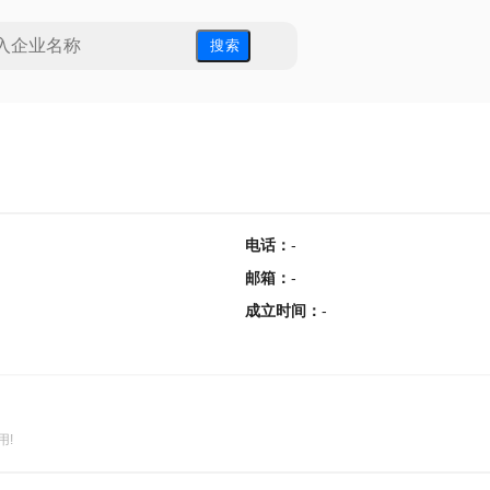
搜 索
电话
：
-
邮箱
：
-
成立时间
：
-
用!