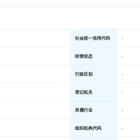
社会统一信用代码
-
经营状态
-
行政区划
-
登记机关
-
所属行业
-
组织机构代码
-