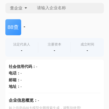
查企业
查企业
-
88查
查招投标
法定代表人
注册资本
成立时间
-
-
-
查产地
社会信用代码
：
-
电话
：
-
邮箱
：
-
地址
：
-
企业信息概览：
-
如上信息由AI大模型全网搜索生成，请甄别使用!