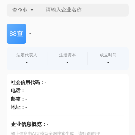
查企业
查企业
-
88查
查招投标
法定代表人
注册资本
成立时间
-
-
-
查产地
社会信用代码
：
-
电话
：
-
邮箱
：
-
地址
：
-
企业信息概览：
-
如上信息由AI大模型全网搜索生成，请甄别使用!