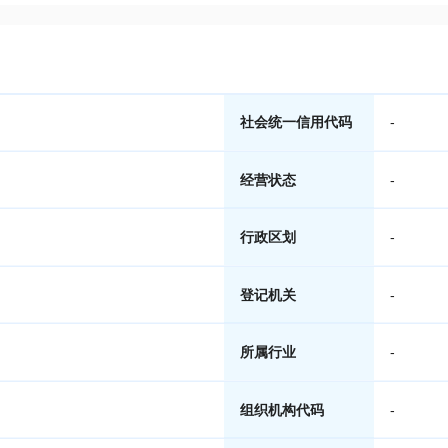
社会统一信用代码
-
经营状态
-
行政区划
-
登记机关
-
所属行业
-
组织机构代码
-