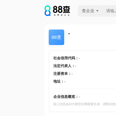
查企业
查企业
-
88查
查招投标
查产地
社会信用代码
：
-
法定代表人
：
-
注册资本
：
-
地址
：
-
企业信息概览：
-
如上信息由AI大模型全网搜索生成，请甄别使