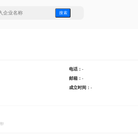
搜 索
电话
：
-
邮箱
：
-
成立时间
：
-
用!