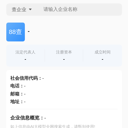
查企业
查企业
-
88查
查招投标
法定代表人
注册资本
成立时间
-
-
-
查产地
社会信用代码
：
-
电话
：
-
邮箱
：
-
地址
：
-
企业信息概览：
-
如上信息由AI大模型全网搜索生成，请甄别使用!