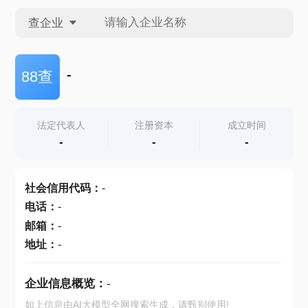
查企业
查企业
-
88查
查招投标
法定代表人
注册资本
成立时间
-
-
-
查产地
社会信用代码
：
-
电话
：
-
邮箱
：
-
地址
：
-
企业信息概览：
-
如上信息由AI大模型全网搜索生成，请甄别使用!