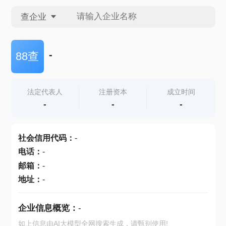
查企业
查企业
-
88查
查招投标
法定代表人
注册资本
成立时间
-
-
-
查产地
社会信用代码
：
-
电话
：
-
邮箱
：
-
地址
：
-
企业信息概览：
-
如上信息由AI大模型全网搜索生成，请甄别使用!