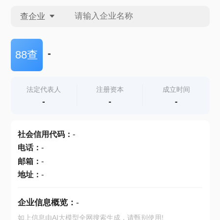
查企业
查企业
-
88查
查招投标
法定代表人
注册资本
成立时间
-
-
-
查产地
社会信用代码
：
-
电话
：
-
邮箱
：
-
地址
：
-
企业信息概览：
-
如上信息由AI大模型全网搜索生成，请甄别使用!