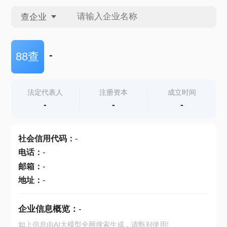
查企业
查企业
-
88查
查招投标
法定代表人
注册资本
成立时间
-
-
-
查产地
社会信用代码
：
-
电话
：
-
邮箱
：
-
地址
：
-
企业信息概览：
-
如上信息由AI大模型全网搜索生成，请甄别使用!