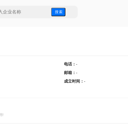
搜 索
电话
：
-
邮箱
：
-
成立时间
：
-
用!