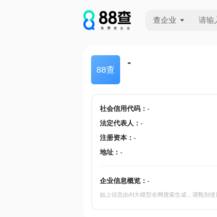
查企业
查企业
-
88查
查招投标
查产地
社会信用代码
：
-
法定代表人
：
-
注册资本
：
-
地址
：
-
企业信息概览：
-
如上信息由AI大模型全网搜索生成，请甄别使