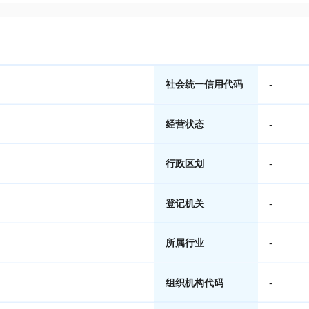
社会统一信用代码
-
经营状态
-
行政区划
-
登记机关
-
所属行业
-
组织机构代码
-