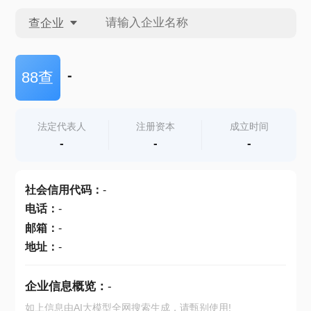
查企业
查企业
-
88查
查招投标
法定代表人
注册资本
成立时间
-
-
-
查产地
社会信用代码
：
-
电话
：
-
邮箱
：
-
地址
：
-
企业信息概览：
-
如上信息由AI大模型全网搜索生成，请甄别使用!