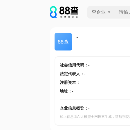
查企业
查企业
-
88查
查招投标
查产地
社会信用代码
：
-
法定代表人
：
-
注册资本
：
-
地址
：
-
企业信息概览：
-
如上信息由AI大模型全网搜索生成，请甄别使