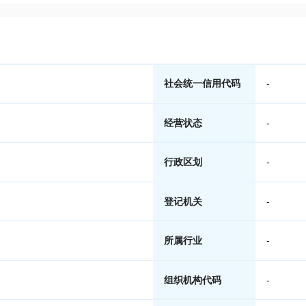
社会统一信用代码
-
经营状态
-
行政区划
-
登记机关
-
所属行业
-
组织机构代码
-