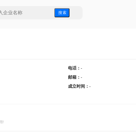
搜 索
电话
：
-
邮箱
：
-
成立时间
：
-
用!