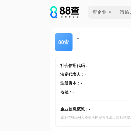
查企业
查企业
-
88查
查招投标
查产地
社会信用代码
：
-
法定代表人
：
-
注册资本
：
-
地址
：
-
企业信息概览：
-
如上信息由AI大模型全网搜索生成，请甄别使