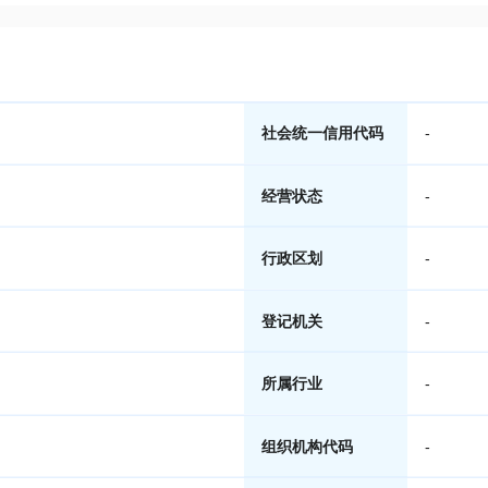
社会统一信用代码
-
经营状态
-
行政区划
-
登记机关
-
所属行业
-
组织机构代码
-