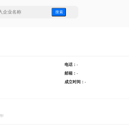
搜 索
电话
：
-
邮箱
：
-
成立时间
：
-
用!