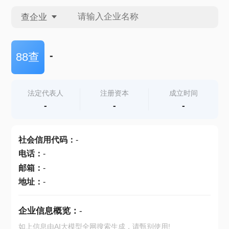
查企业
查企业
-
88查
查招投标
法定代表人
注册资本
成立时间
-
-
-
查产地
社会信用代码
：
-
电话
：
-
邮箱
：
-
地址
：
-
企业信息概览：
-
如上信息由AI大模型全网搜索生成，请甄别使用!