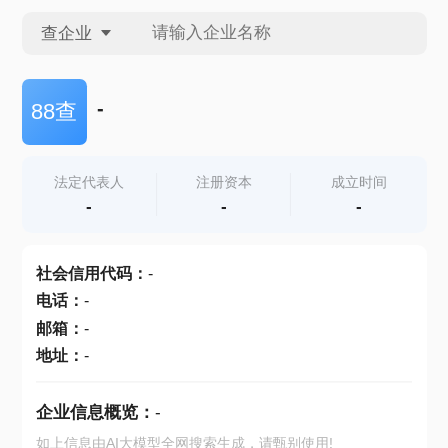
查企业
查企业
-
88查
查招投标
法定代表人
注册资本
成立时间
-
-
-
查产地
社会信用代码
：
-
电话
：
-
邮箱
：
-
地址
：
-
企业信息概览：
-
如上信息由AI大模型全网搜索生成，请甄别使用!