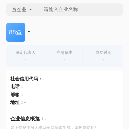
查企业
查企业
-
88查
查招投标
法定代表人
注册资本
成立时间
-
-
-
查产地
社会信用代码
：
-
电话
：
-
邮箱
：
-
地址
：
-
企业信息概览：
-
如上信息由AI大模型全网搜索生成，请甄别使用!