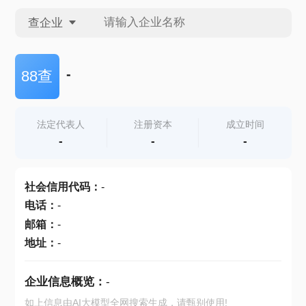
查企业
查企业
-
88查
查招投标
法定代表人
注册资本
成立时间
-
-
-
查产地
社会信用代码
：
-
电话
：
-
邮箱
：
-
地址
：
-
企业信息概览：
-
如上信息由AI大模型全网搜索生成，请甄别使用!