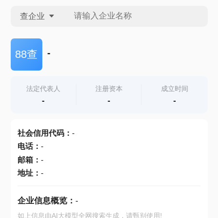
查企业
查企业
-
88查
查招投标
法定代表人
注册资本
成立时间
-
-
-
查产地
社会信用代码
：
-
电话
：
-
邮箱
：
-
地址
：
-
企业信息概览：
-
如上信息由AI大模型全网搜索生成，请甄别使用!