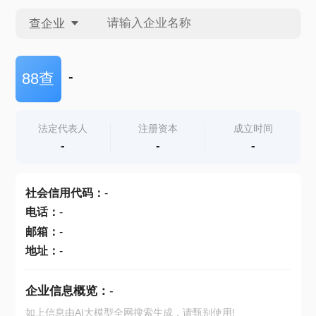
查企业
查企业
-
88查
查招投标
法定代表人
注册资本
成立时间
-
-
-
查产地
社会信用代码
：
-
电话
：
-
邮箱
：
-
地址
：
-
企业信息概览：
-
如上信息由AI大模型全网搜索生成，请甄别使用!